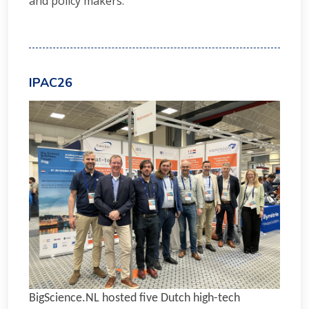
and policy makers.
IPAC26
BigScience.NL hosted five Dutch high-tech